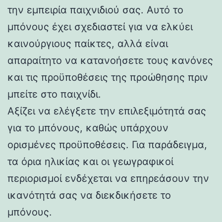
την εμπειρία παιχνιδιού σας. Αυτό το
μπόνους έχει σχεδιαστεί για να ελκύει
καινούργιους παίκτες, αλλά είναι
απαραίτητο να κατανοήσετε τους κανόνες
και τις προϋποθέσεις της προώθησης πριν
μπείτε στο παιχνίδι.
Αξίζει να ελέγξετε την επιλεξιμότητά σας
για το μπόνους, καθώς υπάρχουν
ορισμένες προϋποθέσεις. Για παράδειγμα,
τα όρια ηλικίας και οι γεωγραφικοί
περιορισμοί ενδέχεται να επηρεάσουν την
ικανότητά σας να διεκδικήσετε το
μπόνους.