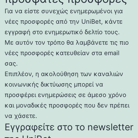
Για να είστε συνεχώς ενημερωμένοι για
νέες προσφορές από την UniBet, κάντε
εγγραφή στο ενημερωτικό δελτίο τους.
Με αυτόν τον τρόπο θα λαμβάνετε τις πιο
νέες προσφορές κατευθείαν στα email
σας.
Επιπλέον, η ακολούθηση των καναλιών
κοινωνικής δικτύωσης μπορεί να
προσφέρει ενημερώσεις σε άμεσο χρόνο
και μοναδικές προσφορές που δεν πρέπει
να χάσετε.
Εγγραφείτε στο το newsletter