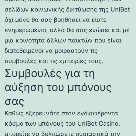
σελίδων κοινωνικής δικτύωσης της UniBet
όχι μόνο θα σας βοηθήσει να είστε
ενημερωμένοι, αλλά θα σας ενώσει και με
μια κοινότητα άλλων παικτών που είναι
διατεθειμένοι να μοιραστούν τις
συμβουλές και τις εμπειρίες τους.
Συμβουλές για τη
αύξηση του μπόνους
σας
Καθώς εξερευνάτε στον ενδιαφέροντα
κόσμο των μπόνους του UniBet Casino,
μπορείτε να βελτιώσετε ουσιαστικά την