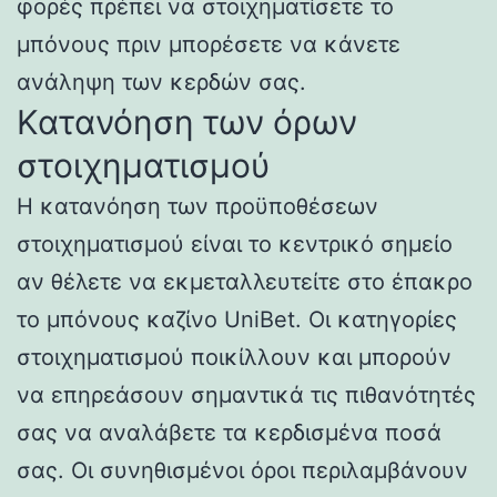
φορές πρέπει να στοιχηματίσετε το
μπόνους πριν μπορέσετε να κάνετε
ανάληψη των κερδών σας.
Κατανόηση των όρων
στοιχηματισμού
Η κατανόηση των προϋποθέσεων
στοιχηματισμού είναι το κεντρικό σημείο
αν θέλετε να εκμεταλλευτείτε στο έπακρο
το μπόνους καζίνο UniBet. Οι κατηγορίες
στοιχηματισμού ποικίλλουν και μπορούν
να επηρεάσουν σημαντικά τις πιθανότητές
σας να αναλάβετε τα κερδισμένα ποσά
σας. Οι συνηθισμένοι όροι περιλαμβάνουν