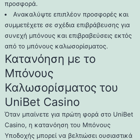
προσφορά.
Ανακαλύψτε επιπλέον προσφορές και
συμμετέχετε σε σχέδια επιβράβευσης για
συνεχή μπόνους και επιβραβεύσεις εκτός
από το μπόνους καλωσορίσματος.
Κατανόηση με το
Μπόνους
Καλωσορίσματος του
UniBet Casino
Όταν μπαίνετε για πρώτη φορά στο UniBet
Casino, η κατανόηση του Μπόνους
Υποδοχής μπορεί να βελτιώσει ουσιαστικά