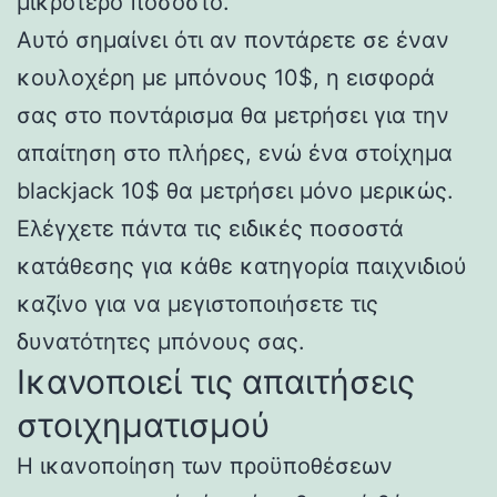
μικρότερο ποσοστό.
Αυτό σημαίνει ότι αν ποντάρετε σε έναν
κουλοχέρη με μπόνους 10$, η εισφορά
σας στο ποντάρισμα θα μετρήσει για την
απαίτηση στο πλήρες, ενώ ένα στοίχημα
blackjack 10$ θα μετρήσει μόνο μερικώς.
Ελέγχετε πάντα τις ειδικές ποσοστά
κατάθεσης για κάθε κατηγορία παιχνιδιού
καζίνο για να μεγιστοποιήσετε τις
δυνατότητες μπόνους σας.
Ικανοποιεί τις απαιτήσεις
στοιχηματισμού
Η ικανοποίηση των προϋποθέσεων