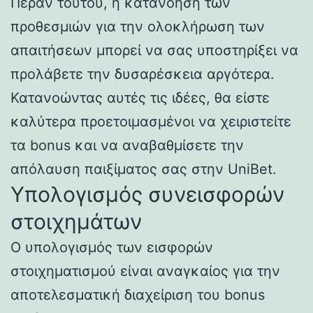
Πέραν τούτου, η κατανόηση των
προθεσμιών για την ολοκλήρωση των
απαιτήσεων μπορεί να σας υποστηρίξει να
προλάβετε την δυσαρέσκεια αργότερα.
Κατανοώντας αυτές τις ιδέες, θα είστε
καλύτερα προετοιμασμένοι να χειριστείτε
τα bonus και να αναβαθμίσετε την
απόλαυση παιξίματος σας στην UniBet.
Υπολογισμός συνεισφορών
στοιχημάτων
Ο υπολογισμός των εισφορών
στοιχηματισμού είναι αναγκαίος για την
αποτελεσματική διαχείριση του bonus