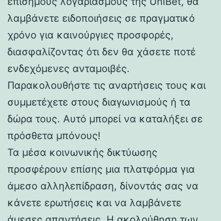
επίσημους λογαριασμούς της UniBet, θα
λαμβάνετε ειδοποιήσεις σε πραγματικό
χρόνο για καινούργιες προσφορές,
διασφαλίζοντας ότι δεν θα χάσετε ποτέ
ενδεχόμενες ανταμοιβές.
Παρακολουθήστε τις αναρτήσεις τους και
συμμετέχετε στους διαγωνισμούς ή τα
δώρα τους. Αυτό μπορεί να καταλήξει σε
πρόσθετα μπόνους!
Τα μέσα κοινωνικής δικτύωσης
προσφέρουν επίσης μια πλατφόρμα για
άμεσο αλληλεπίδραση, δίνοντάς σας να
κάνετε ερωτήσεις και να λαμβάνετε
άμεσες απαντήσεις. Η ακολούθηση των