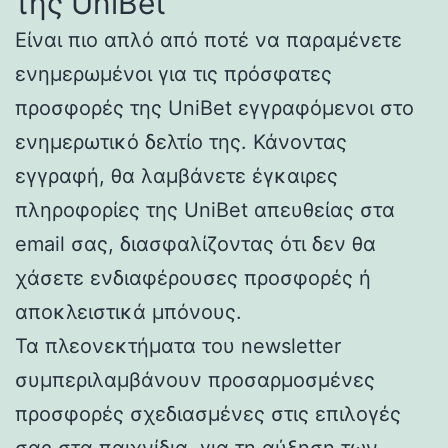
της UniBet
Είναι πιο απλό από ποτέ να παραμένετε
ενημερωμένοι για τις πρόσφατες
προσφορές της UniBet εγγραφόμενοι στο
ενημερωτικό δελτίο της. Κάνοντας
εγγραφή, θα λαμβάνετε έγκαιρες
πληροφορίες της UniBet απευθείας στα
email σας, διασφαλίζοντας ότι δεν θα
χάσετε ενδιαφέρουσες προσφορές ή
αποκλειστικά μπόνους.
Τα πλεονεκτήματα του newsletter
συμπεριλαμβάνουν προσαρμοσμένες
προσφορές σχεδιασμένες στις επιλογές
σας στα παιχνίδια, για τη αύξηση των