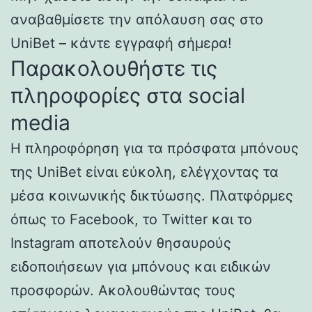
αναβαθμίσετε την απόλαυση σας στο
UniBet – κάντε εγγραφή σήμερα!
Παρακολουθήστε τις
πληροφορίες στα social
media
Η πληροφόρηση για τα πρόσφατα μπόνους
της UniBet είναι εύκολη, ελέγχοντας τα
μέσα κοινωνικής δικτύωσης. Πλατφόρμες
όπως το Facebook, το Twitter και το
Instagram αποτελούν θησαυρούς
ειδοποιήσεων για μπόνους και ειδικών
προσφορών. Ακολουθώντας τους