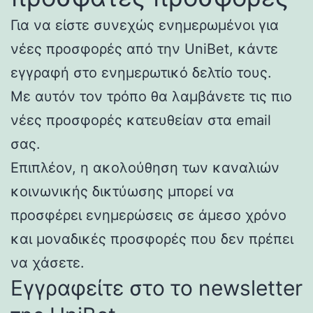
Για να είστε συνεχώς ενημερωμένοι για
νέες προσφορές από την UniBet, κάντε
εγγραφή στο ενημερωτικό δελτίο τους.
Με αυτόν τον τρόπο θα λαμβάνετε τις πιο
νέες προσφορές κατευθείαν στα email
σας.
Επιπλέον, η ακολούθηση των καναλιών
κοινωνικής δικτύωσης μπορεί να
προσφέρει ενημερώσεις σε άμεσο χρόνο
και μοναδικές προσφορές που δεν πρέπει
να χάσετε.
Εγγραφείτε στο το newsletter