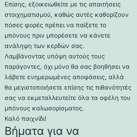
Επίσης, εξοικειωθείτε με τις απαιτήσεις
στοιχηματισμού, καθώς αυτές καθορίζουν
πόσες φορές πρέπει να παίξετε το
μπόνους πριν μπορέσετε να κάνετε
ανάληψη των κερδών σας.
Λαμβάνοντας υπόψη αυτούς τους
παράγοντες, όχι μόνο θα σας βοηθήσει να
λάβετε ενημερωμένες αποφάσεις, αλλά
θα μεγιστοποιήσετε επίσης τις πιθανότητές
σας να εκμεταλλευτείτε όλα τα οφέλη του
μπόνους καλωσορίσματος.
Καλό παιχνίδι!
Βήματα για να