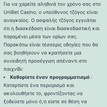
Για να χαρείτε αληθινά τον χρόνο σας στο
UniBet Casino, ο υπεύθυνος τζόγος είναι
αναγκαίος. Ο ασφαλής τζόγος εγγυάται
ότι η διασκέδαση είναι διασκεδαστική και
παραμένει μέσα των ορίων σας.
Παρακάτω είναι τέσσερις οδηγίες που θα
σας βοηθήσουν να κρατήσετε μια
συνειδητή προσέγγιση απέναντι στο
παιχνίδι:
Καθορίστε έναν προγραμματισμό
:
Καταρτίστε ένα περιορισμό και
ακολουθήστε το, φροντίζοντας να
ξοδεύετε μόνο ό,τι είστε σε θέση να