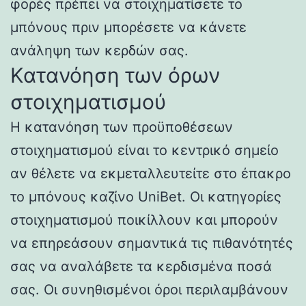
φορές πρέπει να στοιχηματίσετε το
μπόνους πριν μπορέσετε να κάνετε
ανάληψη των κερδών σας.
Κατανόηση των όρων
στοιχηματισμού
Η κατανόηση των προϋποθέσεων
στοιχηματισμού είναι το κεντρικό σημείο
αν θέλετε να εκμεταλλευτείτε στο έπακρο
το μπόνους καζίνο UniBet. Οι κατηγορίες
στοιχηματισμού ποικίλλουν και μπορούν
να επηρεάσουν σημαντικά τις πιθανότητές
σας να αναλάβετε τα κερδισμένα ποσά
σας. Οι συνηθισμένοι όροι περιλαμβάνουν