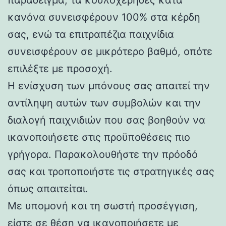
κανόνα συνεισφέρουν 100% στα κέρδη
σας, ενώ τα επιτραπέζια παιχνίδια
συνεισφέρουν σε μικρότερο βαθμό, οπότε
επιλέξτε με προσοχή.
Η ενίσχυση των μπόνους σας απαιτεί την
αντίληψη αυτών των συμβολών και την
διαλογή παιχνιδιών που σας βοηθούν να
ικανοποιήσετε στις προϋποθέσεις πιο
γρήγορα. Παρακολουθήστε την πρόοδό
σας και τροποποιήστε τις στρατηγικές σας
όπως απαιτείται.
Με υπομονή και τη σωστή προσέγγιση,
είστε σε θέση να ικανοποιήσετε με