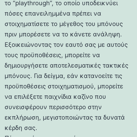
το “playthrough”, το οποίο υποδεικνύει
πόσες επανειλημμένα πρέπει να
στοιχηματίσετε το μέγεθος του μπόνους
πριν μπορέσετε να το κάνετε ανάληψη.
Εξοικειώνοντας τον εαυτό σας με αυτούς
τους προϋποθέσεις, μπορείτε να
δημιουργήσετε αποτελεσματικές τακτικές
μπόνους. Για δείγμα, εάν κατανοείτε τις
προϋποθέσεις στοιχηματισμού, μπορείτε
να επιλέξετε παιχνίδια καζίνο που
συνεισφέρουν περισσότερο στην
εκπλήρωση, μεγιστοποιώντας τα δυνατά
κέρδη σας.