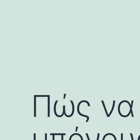
Skip
to
content
Πώς να 
μπόνου