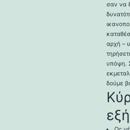
σαν να 
δυνατότη
ικανοποι
καταθέσ
αρχή – 
τηρήσετ
υπόψη. 
εκμεταλ
δούμε β
Κύρ
εξ
Ως νέ