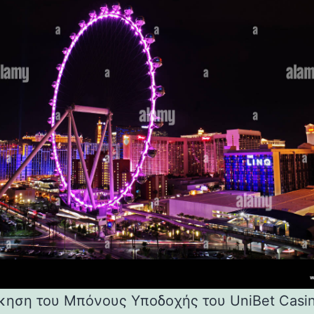
ίκηση του Μπόνους Υποδοχής του UniBet Casin