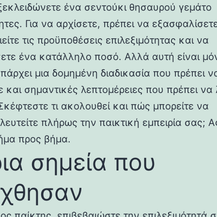
ξεκλειδώνετε ένα σεντούκι θησαυρού γεμάτο
τες. Για να αρχίσετε, πρέπει να εξασφαλίσετε
είτε τις προϋποθέσεις επιλεξιμότητας και να
ετε ένα κατάλληλο ποσό. Αλλά αυτή είναι μό
υπάρχει μια δομημένη διαδικασία που πρέπει ν
ε και σημαντικές λεπτομέρειες που πρέπει να
Σκέφτεστε τι ακολουθεί και πώς μπορείτε να
λευτείτε πλήρως την παικτική εμπειρία σας; Α
ήμα προς βήμα.
ια σημεία που
ήχθησαν
ος παίκτης, επιβεβαιώστε την επιλεξιμότητά σ