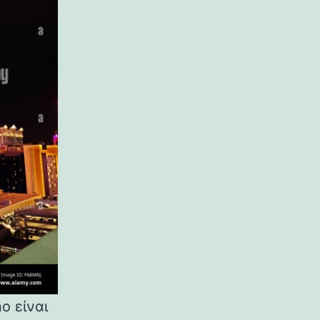
o είναι