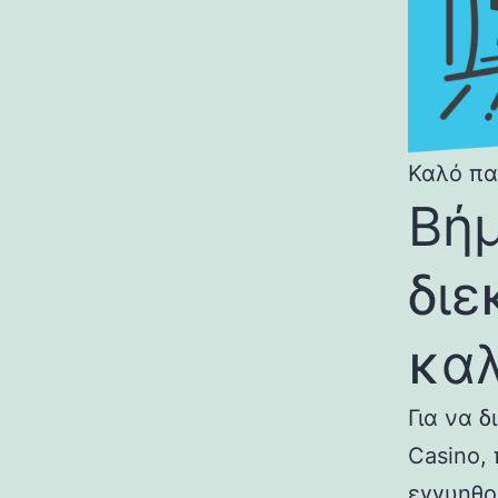
Καλό παι
Βήμ
διε
κα
Για να 
Casino,
εγγυηθο