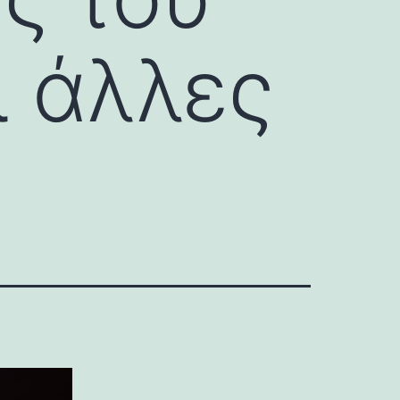
ι άλλες