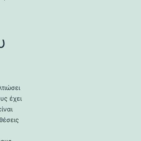
υ
τιώσει
υς έχει
είναι
θέσεις