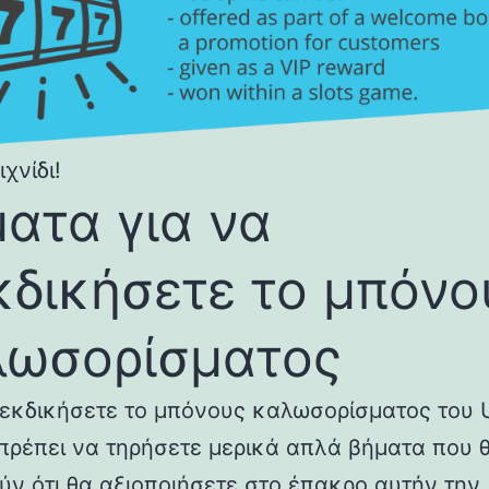
χνίδι!
ατα για να
κδικήσετε το μπόνο
λωσορίσματος
διεκδικήσετε το μπόνους καλωσορίσματος του 
 πρέπει να τηρήσετε μερικά απλά βήματα που 
ύν ότι θα αξιοποιήσετε στο έπακρο αυτήν την