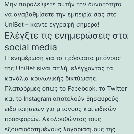
Μην παραλείψετε αυτήν την δυνατότητα
να αναβαθμίσετε την εμπειρία σας στο
UniBet – κάντε εγγραφή σήμερα!
Ελέγξτε τις ενημερώσεις στα
social media
Η ενημέρωση για τα πρόσφατα μπόνους
της UniBet είναι απλή, ελέγχοντας τα
κανάλια κοινωνικής δικτύωσης.
Πλατφόρμες όπως το Facebook, το Twitter
και το Instagram αποτελούν θησαυρούς
ειδοποιήσεων για μπόνους και ειδικών
προσφορών. Ακολουθώντας τους
εξουσιοδοτημένους λογαριασμούς της