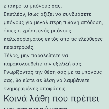
έπακρο τα μπόνους σας.
Επιπλέον, ίσως αξίζει να συνδυάσετε
μπόνους για μεγαλύτερη πιθανή απόδοση,
όπως η χρήση ενός μπόνους
καλωσορίσματος εκτός από τις ελεύθερες
περιστροφές.
Τέλος, μην παραλείπετε να
παρακολουθείτε την εξέλιξή σας.
Γνωρίζοντας την θέση σας με τα μπόνους
σας, θα είστε σε θέση να λαμβάνετε
ενημερωμένες αποφάσεις.
Κοινά λάθη που πρέπει