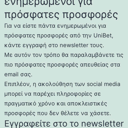
ενημερωμένοι για
πρόσφατες προσφορές
Για να είστε πάντα ενημερωμένοι για
πρόσφατες προσφορές από την UniBet,
κάντε εγγραφή στο newsletter τους.
Με αυτόν τον τρόπο θα παραλαμβάνετε τις
πιο πρόσφατες προσφορές απευθείας στα
email σας.
Επιπλέον, η ακολούθηση των social media
μπορεί να παρέχει πληροφορίες σε
πραγματικό χρόνο και αποκλειστικές
προσφορές που δεν θέλετε να χάσετε.
Εγγραφείτε στο το newsletter