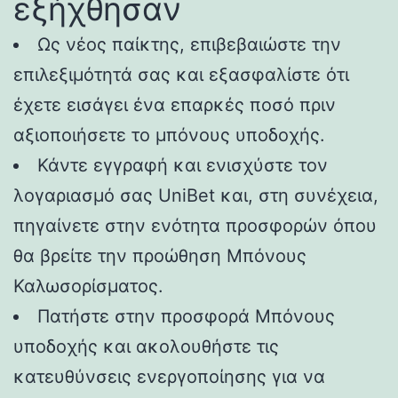
εξήχθησαν
Ως νέος παίκτης, επιβεβαιώστε την
επιλεξιμότητά σας και εξασφαλίστε ότι
έχετε εισάγει ένα επαρκές ποσό πριν
αξιοποιήσετε το μπόνους υποδοχής.
Κάντε εγγραφή και ενισχύστε τον
λογαριασμό σας UniBet και, στη συνέχεια,
πηγαίνετε στην ενότητα προσφορών όπου
θα βρείτε την προώθηση Μπόνους
Καλωσορίσματος.
Πατήστε στην προσφορά Μπόνους
υποδοχής και ακολουθήστε τις
κατευθύνσεις ενεργοποίησης για να