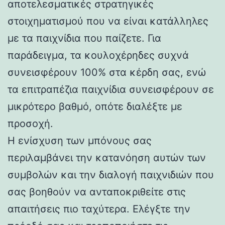
αποτελεσματικές στρατηγικές
στοιχηματισμού που να είναι κατάλληλες
με τα παιχνίδια που παίζετε. Για
παράδειγμα, τα κουλοχέρηδες συχνά
συνεισφέρουν 100% στα κέρδη σας, ενώ
τα επιτραπέζια παιχνίδια συνεισφέρουν σε
μικρότερο βαθμό, οπότε διαλέξτε με
προσοχή.
Η ενίσχυση των μπόνους σας
περιλαμβάνει την κατανόηση αυτών των
συμβολών και την διαλογή παιχνιδιών που
σας βοηθούν να ανταποκριθείτε στις
απαιτήσεις πιο ταχύτερα. Ελέγξτε την