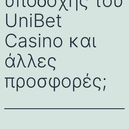
υποδοχής του
UniBet
Casino και
άλλες
προσφορές;