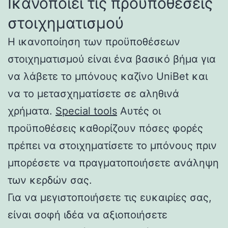
Ικανοποιεί τις προϋποθέσεις
στοιχηματισμού
Η ικανοποίηση των προϋποθέσεων
στοιχηματισμού είναι ένα βασικό βήμα για
να λάβετε το μπόνους καζίνο UniBet και
να το μετασχηματίσετε σε αληθινά
χρήματα.
Special tools
Αυτές οι
προϋποθέσεις καθορίζουν πόσες φορές
πρέπει να στοιχηματίσετε το μπόνους πριν
μπορέσετε να πραγματοποιήσετε ανάληψη
των κερδών σας.
Για να μεγιστοποιήσετε τις ευκαιρίες σας,
είναι σοφή ιδέα να αξιοποιήσετε