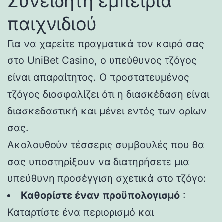
Συνειδητή εμπειρία
παιχνιδιού
Για να χαρείτε πραγματικά τον καιρό σας
στο UniBet Casino, ο υπεύθυνος τζόγος
είναι απαραίτητος. Ο προστατευμένος
τζόγος διασφαλίζει ότι η διασκέδαση είναι
διασκεδαστική και μένει εντός των ορίων
σας.
Ακολουθούν τέσσερις συμβουλές που θα
σας υποστηρίξουν να διατηρήσετε μια
υπεύθυνη προσέγγιση σχετικά στο τζόγο:
Καθορίστε έναν προϋπολογισμό
:
Καταρτίστε ένα περιορισμό και