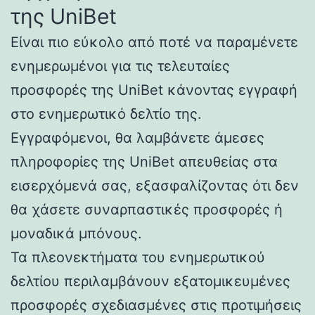
της UniBet
Είναι πιο εύκολο από ποτέ να παραμένετε
ενημερωμένοι για τις τελευταίες
προσφορές της UniBet κάνοντας εγγραφή
στο ενημερωτικό δελτίο της.
Εγγραφόμενοι, θα λαμβάνετε άμεσες
πληροφορίες της UniBet απευθείας στα
εισερχόμενά σας, εξασφαλίζοντας ότι δεν
θα χάσετε συναρπαστικές προσφορές ή
μοναδικά μπόνους.
Τα πλεονεκτήματα του ενημερωτικού
δελτίου περιλαμβάνουν εξατομικευμένες
προσφορές σχεδιασμένες στις προτιμήσεις