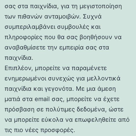
σας στα παιχνίδια, για τη μεγιστοποίηση
των πιθανών ανταμοιβών. Συχνά
συμπεριλαμβάνει συμβουλές και
πληροφορίες που θα σας βοηθήσουν να
αναβαθμίσετε την εμπειρία σας στα
παιχνίδια.
Επιπλέον, μπορείτε να παραμένετε
ενημερωμένοι συνεχώς για μελλοντικά
παιχνίδια και γεγονότα. Με μια άμεση
ματιά στα email σας, μπορείτε να έχετε
πρόσβαση σε πολύτιμες δεδομένα, ώστε
να μπορείτε εύκολα να επωφεληθείτε από
τις πιο νέες προσφορές.