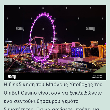
Η διεκδίκηση του Μπόνους Υποδοχής του
UniBet Casino είναι σαν να ξεκλειδώνετε
ένα σεντούκι θησαυρού γεμάτο
δυνατότητες. Για να αρχίσετε, πρέπει να