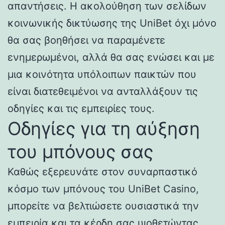
απαντήσεις. Η ακολούθηση των σελίδων
κοινωνικής δικτύωσης της UniBet όχι μόνο
θα σας βοηθήσει να παραμένετε
ενημερωμένοι, αλλά θα σας ενώσει και με
μια κοινότητα υπόλοιπων παικτών που
είναι διατεθειμένοι να ανταλλάξουν τις
οδηγίες και τις εμπειρίες τους.
Οδηγίες για τη αύξηση
του μπόνους σας
Καθώς εξερευνάτε στον συναρπαστικό
κόσμο των μπόνους του UniBet Casino,
μπορείτε να βελτιώσετε ουσιαστικά την
εμπειρία και τα κέρδη σας υιοθετώντας