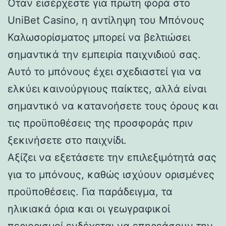
Όταν εισέρχεστε για πρώτη φορά στο
UniBet Casino, η αντίληψη του Μπόνους
Καλωσορίσματος μπορεί να βελτιώσει
σημαντικά την εμπειρία παιχνιδιού σας.
Αυτό το μπόνους έχει σχεδιαστεί για να
ελκύει καινούργιους παίκτες, αλλά είναι
σημαντικό να κατανοήσετε τους όρους και
τις προϋποθέσεις της προσφοράς πριν
ξεκινήσετε στο παιχνίδι.
Αξίζει να εξετάσετε την επιλεξιμότητά σας
για το μπόνους, καθώς ισχύουν ορισμένες
προϋποθέσεις. Για παράδειγμα, τα
ηλικιακά όρια και οι γεωγραφικοί