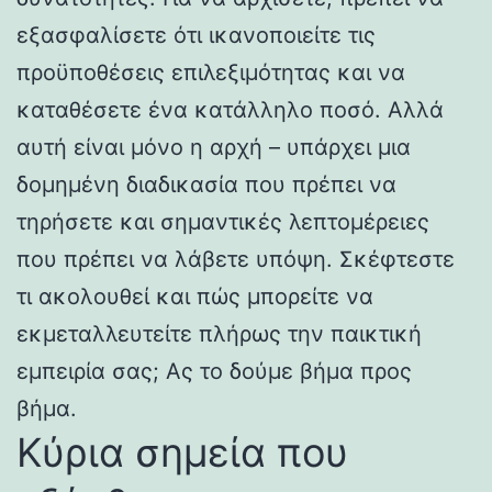
εξασφαλίσετε ότι ικανοποιείτε τις
προϋποθέσεις επιλεξιμότητας και να
καταθέσετε ένα κατάλληλο ποσό. Αλλά
αυτή είναι μόνο η αρχή – υπάρχει μια
δομημένη διαδικασία που πρέπει να
τηρήσετε και σημαντικές λεπτομέρειες
που πρέπει να λάβετε υπόψη. Σκέφτεστε
τι ακολουθεί και πώς μπορείτε να
εκμεταλλευτείτε πλήρως την παικτική
εμπειρία σας; Ας το δούμε βήμα προς
βήμα.
Κύρια σημεία που